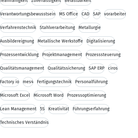
Teamfähigkeit
Zuverlässigkeit
Belastbarkeit
Verantwortungsbewusstsein
MS Office
CAD
SAP
vorarbeiter
Verfahrenstechnik
Stahlverarbeitung
Metallurgie
Ausbildereignung
Metallische Werkstoffe
Digitalisierung
Prozessentwicklung
Projektmanagement
Prozesssteuerung
Qualitätsmanagement
Qualitätssicherung
SAP ERP
ciros
Factory io
mes4
Fertigungstechnik
Personalführung
Microsoft Excel
Microsoft Word
Prozessoptimierung
Lean Management
5S
Kreativität
Führungserfahrung
Technisches Verständnis