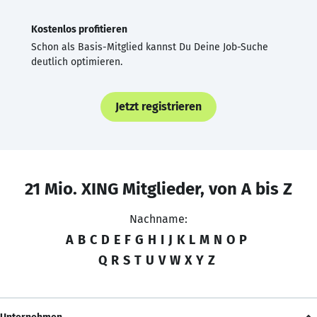
Kostenlos profitieren
Schon als Basis-Mitglied kannst Du Deine Job-Suche
deutlich optimieren.
Jetzt registrieren
21 Mio. XING Mitglieder, von A bis Z
Nachname:
A
B
C
D
E
F
G
H
I
J
K
L
M
N
O
P
Q
R
S
T
U
V
W
X
Y
Z