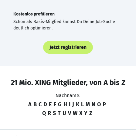
Kostenlos profitieren
Schon als Basis-Mitglied kannst Du Deine Job-Suche
deutlich optimieren.
Jetzt registrieren
21 Mio. XING Mitglieder, von A bis Z
Nachname:
A
B
C
D
E
F
G
H
I
J
K
L
M
N
O
P
Q
R
S
T
U
V
W
X
Y
Z