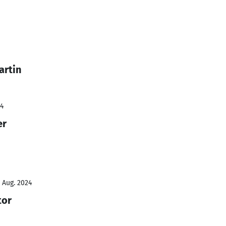
artin
24
er
- Aug. 2024
tor