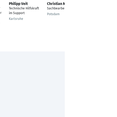
Philipp Veit
Christian Müller
Nikita Lioubimov
r
Technische Hilfskraft
Sachbearbeiter IT
Fachinformatiker für
ür
im Support
Systemintegration
Potsdam
Karlsruhe
Berlin