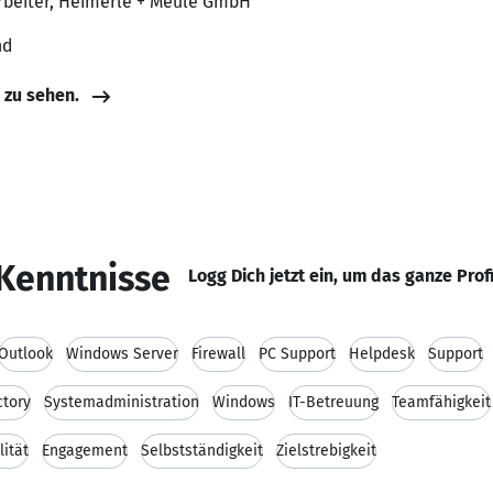
arbeiter, Heimerle + Meule GmbH
nd
e zu sehen.
Kenntnisse
Logg Dich jetzt ein, um das ganze Prof
Outlook
Windows Server
Firewall
PC Support
Helpdesk
Support
ctory
Systemadministration
Windows
IT-Betreuung
Teamfähigkeit
lität
Engagement
Selbstständigkeit
Zielstrebigkeit