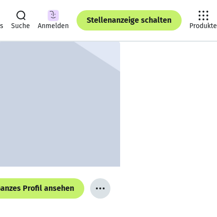
Stellenanzeige schalten
ts
Suche
Anmelden
Produkte
anzes Profil ansehen