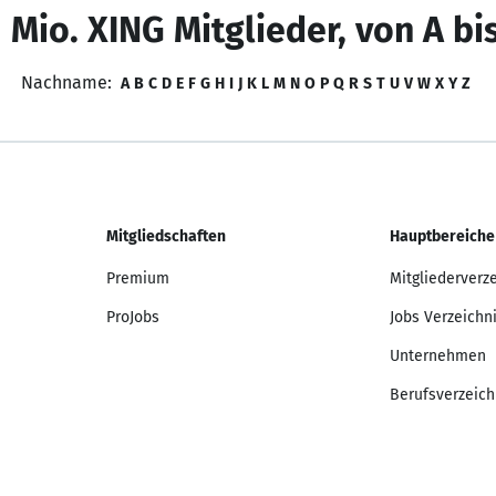
 Mio. XING Mitglieder, von A bi
Nachname:
A
B
C
D
E
F
G
H
I
J
K
L
M
N
O
P
Q
R
S
T
U
V
W
X
Y
Z
Mitgliedschaften
Hauptbereiche
Premium
Mitgliederverz
ProJobs
Jobs Verzeichn
Unternehmen
Berufsverzeich