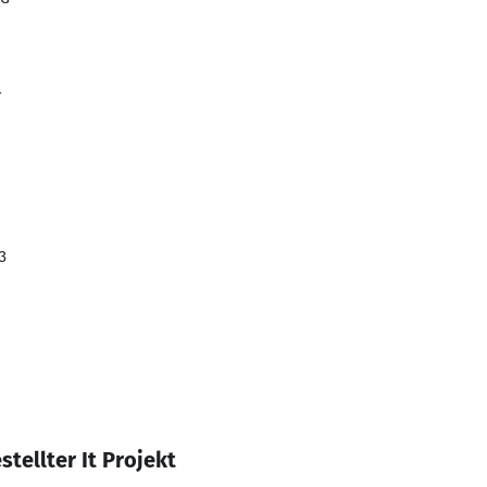
4
3
tellter It Projekt