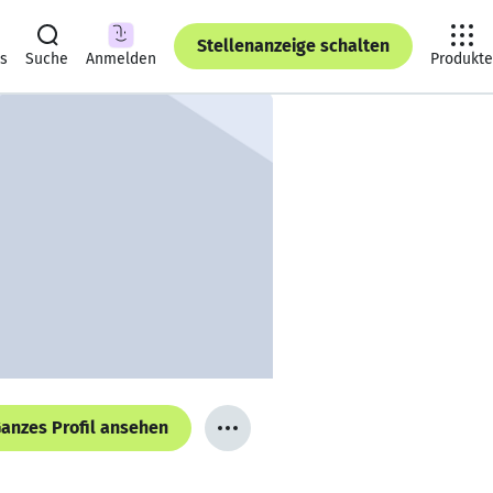
Stellenanzeige schalten
ts
Suche
Anmelden
Produkte
anzes Profil ansehen