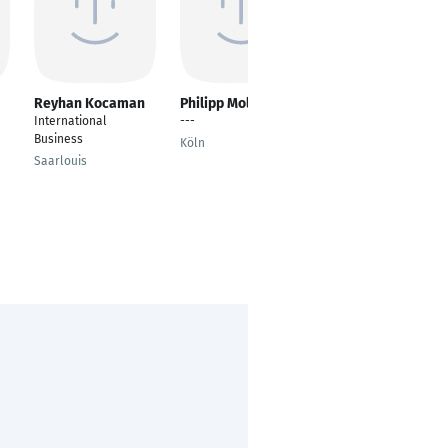
Reyhan Kocaman
Philipp Molter
Vinthusan
Vivekanantharasa
International
---
Werkstudent
Business
Köln
Powertrain and
Saarlouis
Simulation
Frankfurt am Main