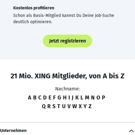
Kostenlos profitieren
Schon als Basis-Mitglied kannst Du Deine Job-Suche
deutlich optimieren.
Jetzt registrieren
21 Mio. XING Mitglieder, von A bis Z
Nachname:
A
B
C
D
E
F
G
H
I
J
K
L
M
N
O
P
Q
R
S
T
U
V
W
X
Y
Z
Unternehmen