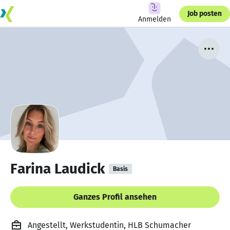
Job posten
Anmelden
Farina Laudick
Basis
Ganzes Profil ansehen
Angestellt, Werkstudentin, HLB Schumacher