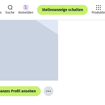
Stellenanzeige schalten
ts
Suche
Anmelden
Produkte
anzes Profil ansehen