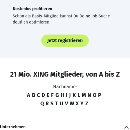
Kostenlos profitieren
Schon als Basis-Mitglied kannst Du Deine Job-Suche
deutlich optimieren.
Jetzt registrieren
21 Mio. XING Mitglieder, von A bis Z
Nachname:
A
B
C
D
E
F
G
H
I
J
K
L
M
N
O
P
Q
R
S
T
U
V
W
X
Y
Z
Unternehmen