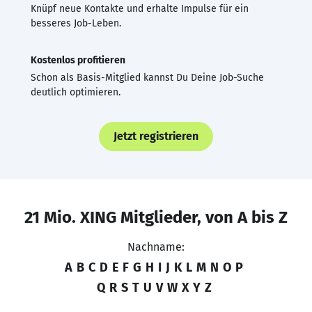
Knüpf neue Kontakte und erhalte Impulse für ein
besseres Job-Leben.
Kostenlos profitieren
Schon als Basis-Mitglied kannst Du Deine Job-Suche
deutlich optimieren.
Jetzt registrieren
21 Mio. XING Mitglieder, von A bis Z
Nachname:
A
B
C
D
E
F
G
H
I
J
K
L
M
N
O
P
Q
R
S
T
U
V
W
X
Y
Z