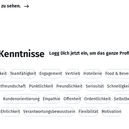
e zu sehen.
Kenntnisse
Logg Dich jetzt ein, um das ganze Prof
keit
Teamfähigkeit
Engagement
Vertrieb
Hotellerie
Food & Beve
tfreundschaft
Pünktlichkeit
Freundlichkeit
Seriosität
Schnelligkei
Kundenorientierung
Empathie
Offenheit
Ordentlichkeit
Selbstb
Ehrlichkeit
Verantwortungsbewusstsein
Flexibilität
Motivation