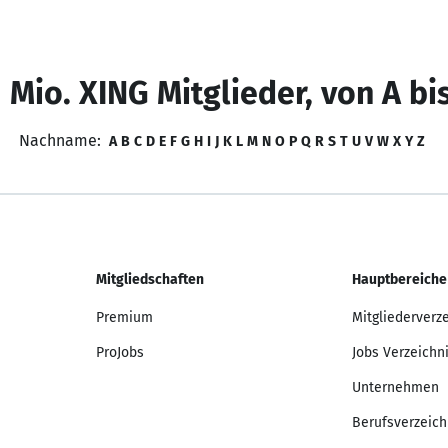
 Mio. XING Mitglieder, von A bi
Nachname:
A
B
C
D
E
F
G
H
I
J
K
L
M
N
O
P
Q
R
S
T
U
V
W
X
Y
Z
Mitgliedschaften
Hauptbereiche
Premium
Mitgliederverz
ProJobs
Jobs Verzeichn
Unternehmen
Berufsverzeich