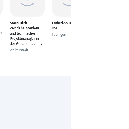
Sven Birk
Federico Decortes
Bernhard
Teßmann
Vertriebsingenieur -
DSE
er
Senior Channel
und technischer
Tübingen
Manager
Projektmanager in
der Gebäudetechnik
Berlin
Weiterstadt