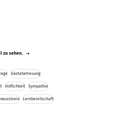
il zu sehen.
rage
Gästebetreuung
t
Höflichkeit
Sympathie
ewusstsein
Lernbereitschaft