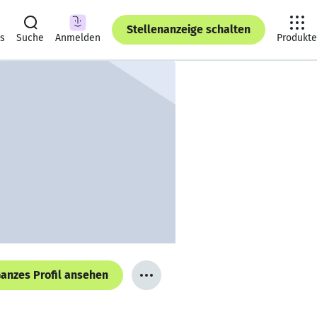
Stellenanzeige schalten
ts
Suche
Anmelden
Produkte
anzes Profil ansehen