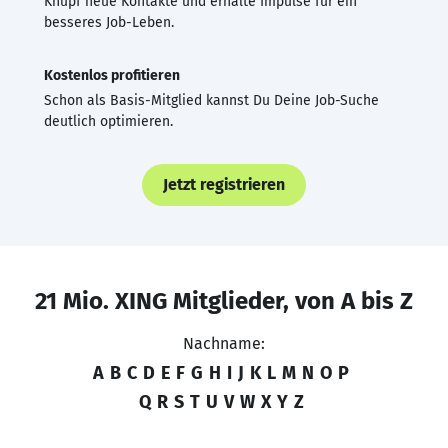
Knüpf neue Kontakte und erhalte Impulse für ein
besseres Job-Leben.
Kostenlos profitieren
Schon als Basis-Mitglied kannst Du Deine Job-Suche
deutlich optimieren.
Jetzt registrieren
21 Mio. XING Mitglieder, von A bis Z
Nachname:
A
B
C
D
E
F
G
H
I
J
K
L
M
N
O
P
Q
R
S
T
U
V
W
X
Y
Z