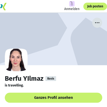
Job posten
Anmelden
Berfu YIlmaz
Basis
is travelling.
Ganzes Profil ansehen