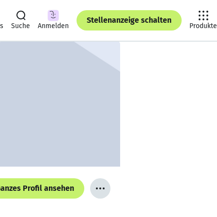
Stellenanzeige schalten
ts
Suche
Anmelden
Produkte
anzes Profil ansehen