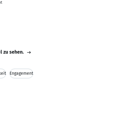
nt
il zu sehen.
eit
Engagement