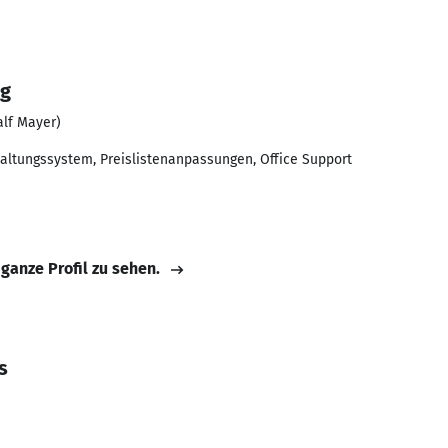
ng
alf Mayer)
altungssystem, Preislistenanpassungen, Office Support
 ganze Profil zu sehen.
s