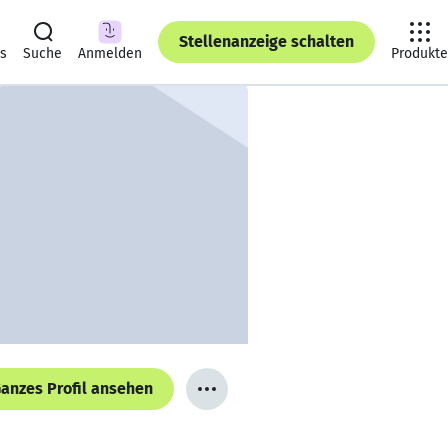
Stellenanzeige schalten
ts
Suche
Anmelden
Produkte
anzes Profil ansehen