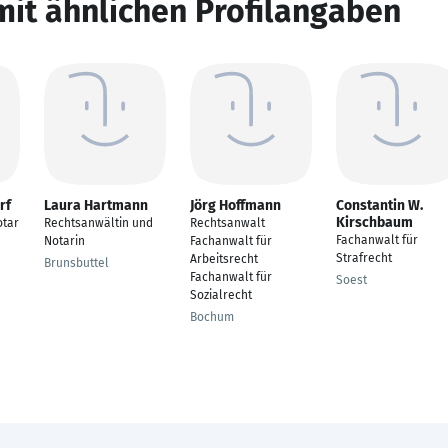
mit ähnlichen Profilangaben
rf
Laura Hartmann
Jörg Hoffmann
Constantin W.
Kirschbaum
otar
Rechtsanwältin und
Rechtsanwalt
Fachanwalt für
Notarin
Fachanwalt für
Strafrecht
Arbeitsrecht
Brunsbuttel
Fachanwalt für
Soest
Sozialrecht
Bochum