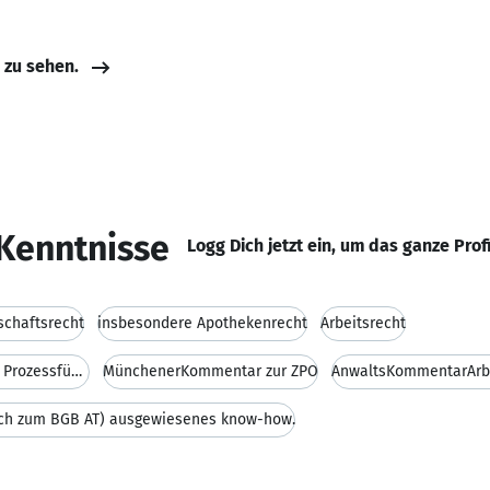
e zu sehen.
Kenntnisse
Logg Dich jetzt ein, um das ganze Prof
schaftsrecht
insbesondere Apothekenrecht
Arbeitsrecht
Urheber- und Wettbewerbsrecht sowie Prozessführung
MünchenerKommentar zur ZPO
AnwaltsKommentarArbe
ch zum BGB AT) ausgewiesenes know-how.