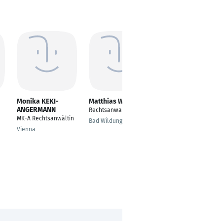
Monika KEKI-
Matthias Wagener
Katharina
ANGERMANN
Schneider
Rechtsanwalt
MK-A Rechtsanwältin
Rechtsanwältin /
Bad Wildungen
Syndikusrechtsanwält
Vienna
in
Neubiberg