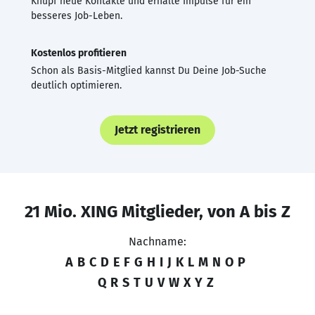
Knüpf neue Kontakte und erhalte Impulse für ein
besseres Job-Leben.
Kostenlos profitieren
Schon als Basis-Mitglied kannst Du Deine Job-Suche
deutlich optimieren.
Jetzt registrieren
21 Mio. XING Mitglieder, von A bis Z
Nachname:
A
B
C
D
E
F
G
H
I
J
K
L
M
N
O
P
Q
R
S
T
U
V
W
X
Y
Z