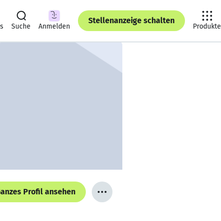
Stellenanzeige schalten
ts
Suche
Anmelden
Produkte
anzes Profil ansehen