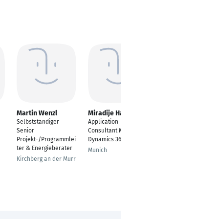
Martin Wenzl
Miradije Haag
Tom-Nicolas
Hielscher
Selbstständiger
Application
Functional Team Lead
Senior
Consultant Microsoft
Top Team Retail &
Projekt-/Programmlei
Dynamics 365
RCG + Head of Retail
ter & Energieberater
Munich
Coverage
Kirchberg an der Murr
Berlin