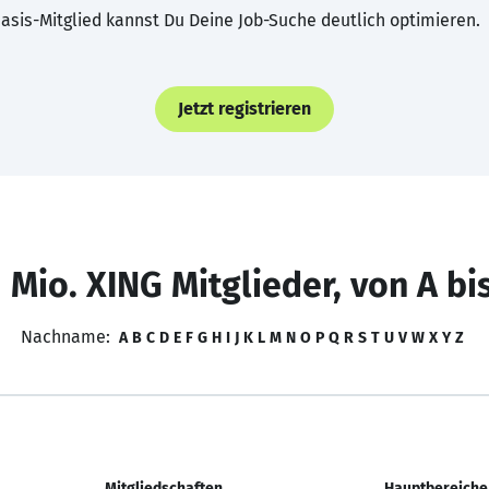
asis-Mitglied kannst Du Deine Job-Suche deutlich optimieren.
Jetzt registrieren
 Mio. XING Mitglieder, von A bi
Nachname:
A
B
C
D
E
F
G
H
I
J
K
L
M
N
O
P
Q
R
S
T
U
V
W
X
Y
Z
Mitgliedschaften
Hauptbereiche