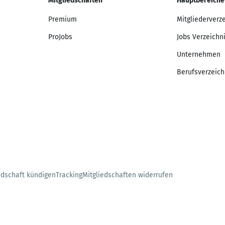
Mitgliedschaften
Hauptbereiche
Premium
Mitgliederverz
ProJobs
Jobs Verzeichn
Unternehmen
Berufsverzeich
edschaft kündigen
Tracking
Mitgliedschaften widerrufen