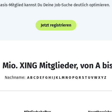
asis-Mitglied kannst Du Deine Job-Suche deutlich optimieren.
Jetzt registrieren
 Mio. XING Mitglieder, von A bi
Nachname:
A
B
C
D
E
F
G
H
I
J
K
L
M
N
O
P
Q
R
S
T
U
V
W
X
Y
Z