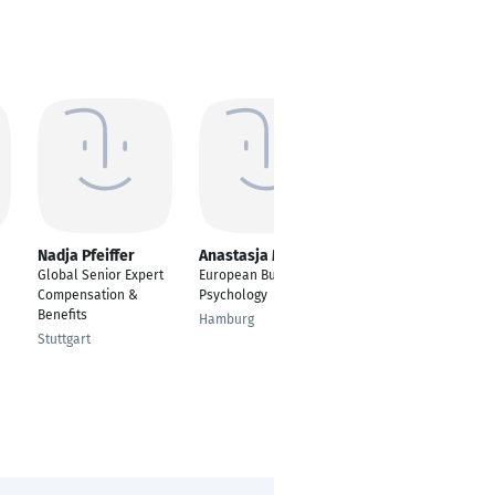
Nadja Pfeiffer
Anastasja Miller
Andreas Keppler
Global Senior Expert
European Business &
Senior Service Level
Compensation &
Psychology
Manager
Benefits
Hamburg
Karlsruhe
Stuttgart