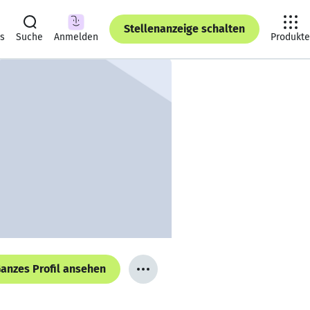
Stellenanzeige schalten
ts
Suche
Anmelden
Produkte
anzes Profil ansehen