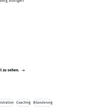
burg Stuttgart
il zu sehen.
istration
Coaching
Bilanzierung