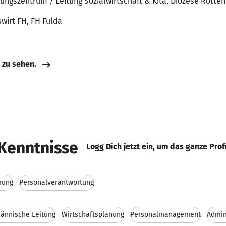
tungszentrum / Leitung Sozialwirtschaft & Kita, Diözese Rotten
wirt FH, FH Fulda
e zu sehen.
Kenntnisse
Logg Dich jetzt ein, um das ganze Prof
rung
Personalverantwortung
ännische Leitung
Wirtschaftsplanung
Personalmanagement
Admin