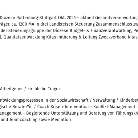
iözese Rottenburg-Stuttgart Okt. 2024 – aktuell Gesamtverantwortung 
räger, ca. 1200 MA in drei Landkreisen Steuerung Zusammenschluss zw
n der Steuerungsgruppe der Diözese Budget- & Finanzverantwortung, P
, Qualitätsentwicklung Kitas Initiierung & Leitung Zweckverband Kitas
rbeitgeber / kirchliche Träger
ntwicklungsprozessen in der Sozialwirtschaft / Verwaltung / Kinderbe
sche Berater*in / Coach Krisen-Intervention – Konflikt-Management 
nagement – Begleitende Unterstützung und Beratung von Führungskrä
- und Teamcoaching sowie Mediation