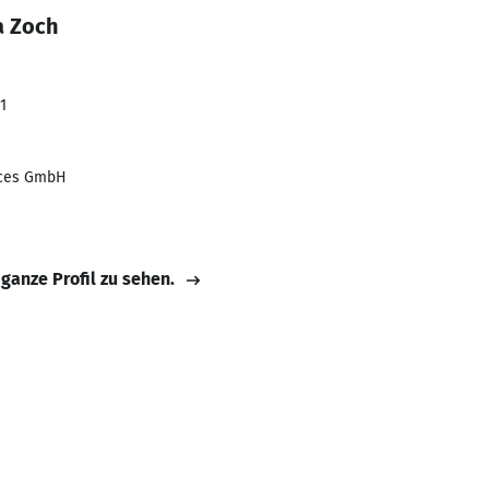
a Zoch
1
ices GmbH
 ganze Profil zu sehen.