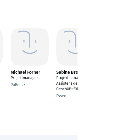
Michael Forner
Sabine Brombach
Fehmi Yesilkaya
Projektmanager
Projektmanagerin und
Standortübergreifend
Assistenz der
er IT-Teamleiter bei JG
Pößneck
Geschäftsführung
Rur-Kliniken
Essen
Düren