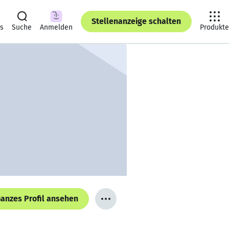
Stellenanzeige schalten
ts
Suche
Anmelden
Produkte
anzes Profil ansehen