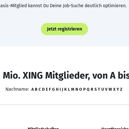
asis-Mitglied kannst Du Deine Job-Suche deutlich optimieren.
Jetzt registrieren
 Mio. XING Mitglieder, von A bi
Nachname:
A
B
C
D
E
F
G
H
I
J
K
L
M
N
O
P
Q
R
S
T
U
V
W
X
Y
Z