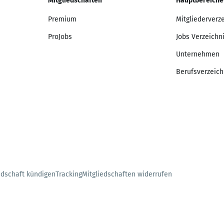
Mitgliedschaften
Hauptbereiche
Premium
Mitgliederverz
ProJobs
Jobs Verzeichn
Unternehmen
Berufsverzeich
edschaft kündigen
Tracking
Mitgliedschaften widerrufen