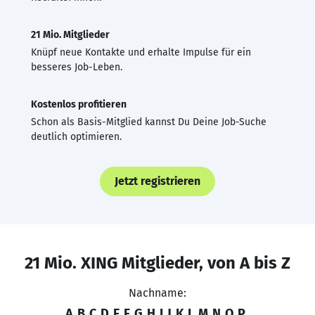
21 Mio. Mitglieder
Knüpf neue Kontakte und erhalte Impulse für ein
besseres Job-Leben.
Kostenlos profitieren
Schon als Basis-Mitglied kannst Du Deine Job-Suche
deutlich optimieren.
Jetzt registrieren
21 Mio. XING Mitglieder, von A bis Z
Nachname:
A
B
C
D
E
F
G
H
I
J
K
L
M
N
O
P