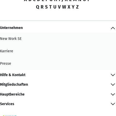
Q
R
S
T
U
V
W
X
Y
Z
Unternehmen
New Work SE
Karriere
Presse
Hilfe & Kontakt
Mitgliedschaften
Hauptbereiche
Services