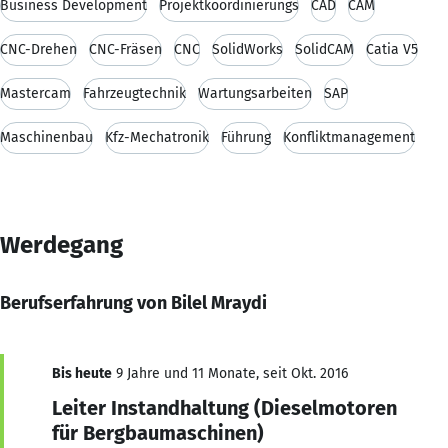
Business Development
Projektkoordinierungs
CAD
CAM
CNC-Drehen
CNC-Fräsen
CNC
SolidWorks
SolidCAM
Catia V5
Mastercam
Fahrzeugtechnik
Wartungsarbeiten
SAP
Maschinenbau
Kfz-Mechatronik
Führung
Konfliktmanagement
Werdegang
Berufserfahrung von Bilel Mraydi
Bis heute
9 Jahre und 11 Monate, seit Okt. 2016
Leiter Instandhaltung (Dieselmotoren
für Bergbaumaschinen)