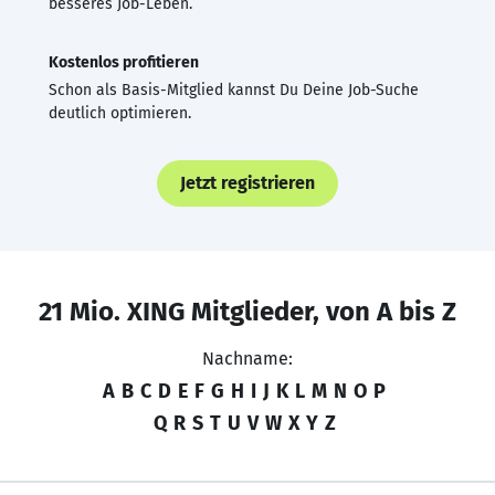
besseres Job-Leben.
Kostenlos profitieren
Schon als Basis-Mitglied kannst Du Deine Job-Suche
deutlich optimieren.
Jetzt registrieren
21 Mio. XING Mitglieder, von A bis Z
Nachname:
A
B
C
D
E
F
G
H
I
J
K
L
M
N
O
P
Q
R
S
T
U
V
W
X
Y
Z