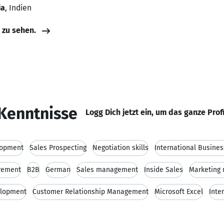
ia
, Indien
e zu sehen.
Kenntnisse
Logg Dich jetzt ein, um das ganze Prof
lopment
Sales Prospecting
Negotiation skills
International Busine
rement
B2B
German
Sales management
Inside Sales
Marketing
elopment
Customer Relationship Management
Microsoft Excel
Inte