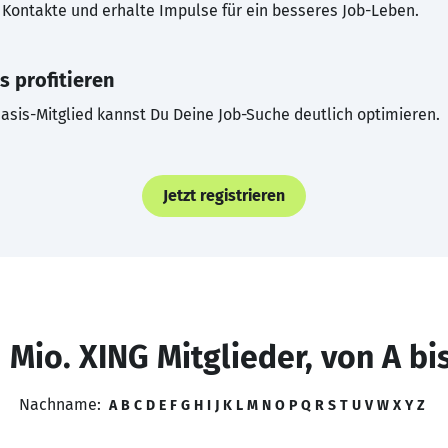
Kontakte und erhalte Impulse für ein besseres Job-Leben.
s profitieren
asis-Mitglied kannst Du Deine Job-Suche deutlich optimieren.
Jetzt registrieren
 Mio. XING Mitglieder, von A bi
Nachname:
A
B
C
D
E
F
G
H
I
J
K
L
M
N
O
P
Q
R
S
T
U
V
W
X
Y
Z