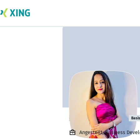
Bindhu Gowda
Basi
Angestellt, Business Deve