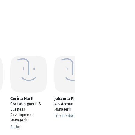
Corina Hartl
Johanna Philippi
Petra Nitschke
Grafikdesignerin &
Key Account
Business
Business
Managerin
Development
Development
Managerin
Frankenthal
Managerin
Köln
Berlin