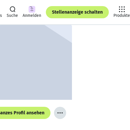
Stellenanzeige schalten
ts
Suche
Anmelden
Produkte
anzes Profil ansehen