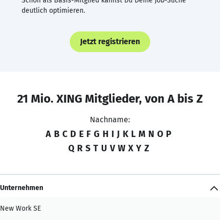
Schon als Basis-Mitglied kannst Du Deine Job-Suche
deutlich optimieren.
Jetzt registrieren
21 Mio. XING Mitglieder, von A bis Z
Nachname:
A
B
C
D
E
F
G
H
I
J
K
L
M
N
O
P
Q
R
S
T
U
V
W
X
Y
Z
Unternehmen
New Work SE