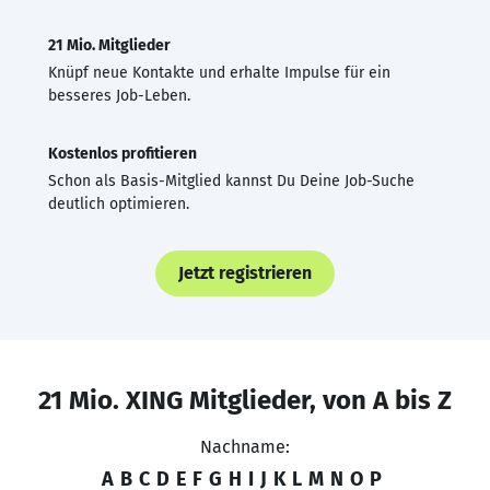
21 Mio. Mitglieder
Knüpf neue Kontakte und erhalte Impulse für ein
besseres Job-Leben.
Kostenlos profitieren
Schon als Basis-Mitglied kannst Du Deine Job-Suche
deutlich optimieren.
Jetzt registrieren
21 Mio. XING Mitglieder, von A bis Z
Nachname:
A
B
C
D
E
F
G
H
I
J
K
L
M
N
O
P