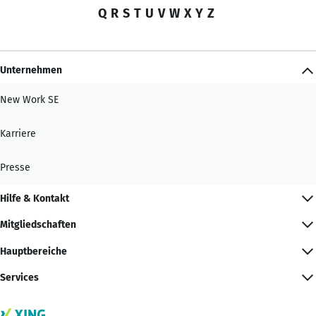
Q
R
S
T
U
V
W
X
Y
Z
Unternehmen
New Work SE
Karriere
Presse
Hilfe & Kontakt
Mitgliedschaften
Hauptbereiche
Services