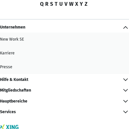
Q
R
S
T
U
V
W
X
Y
Z
Unternehmen
New Work SE
Karriere
Presse
Hilfe & Kontakt
Mitgliedschaften
Hauptbereiche
Services