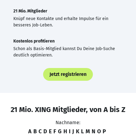
21 Mio. Mitglieder
Knüpf neue Kontakte und erhalte Impulse für ein
besseres Job-Leben.
Kostenlos profitieren
Schon als Basis-Mitglied kannst Du Deine Job-Suche
deutlich optimieren.
Jetzt registrieren
21 Mio. XING Mitglieder, von A bis Z
Nachname:
A
B
C
D
E
F
G
H
I
J
K
L
M
N
O
P