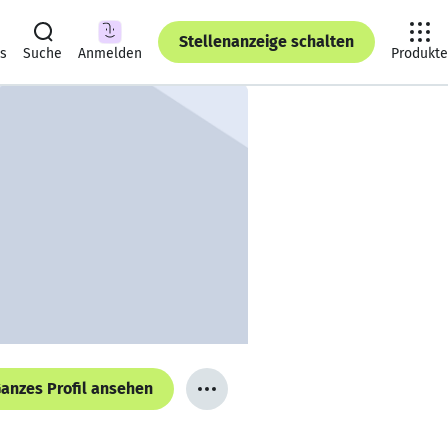
Stellenanzeige schalten
ts
Suche
Anmelden
Produkte
anzes Profil ansehen