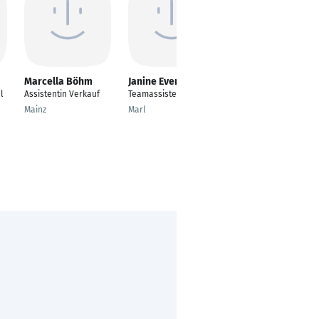
Marcella Böhm
Janine Evers
Bilal Borali
l
Assistentin Verkauf
Teamassistentin
Fahrzeug-Disponent
Mainz
Marl
Köln