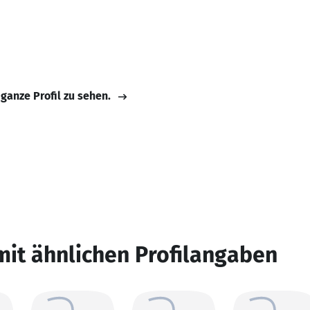
 ganze Profil zu sehen.
mit ähnlichen Profilangaben