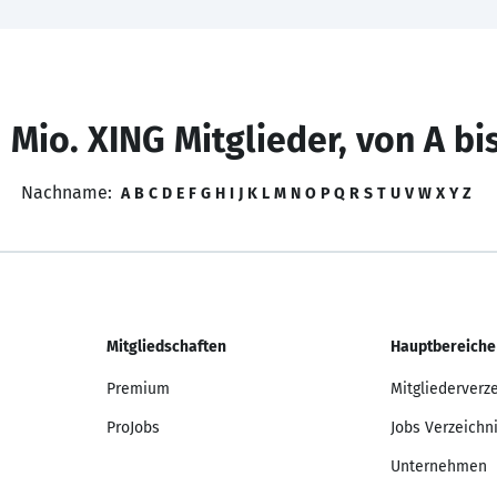
 Mio. XING Mitglieder, von A bi
Nachname:
A
B
C
D
E
F
G
H
I
J
K
L
M
N
O
P
Q
R
S
T
U
V
W
X
Y
Z
Mitgliedschaften
Hauptbereiche
Premium
Mitgliederverz
ProJobs
Jobs Verzeichn
Unternehmen