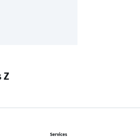
s Z
Services