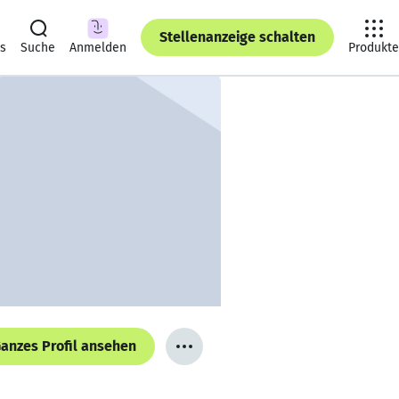
Stellenanzeige schalten
ts
Suche
Anmelden
Produkte
anzes Profil ansehen