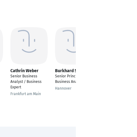
Cathrin Weber
Burkhard Stöber
Markus Bergmann
Senior Business
Senior Principal
Senior Business
Analyst / Business
Business Analyst
Analyst
Expert
Hannover
Bern
Frankfurt am Main