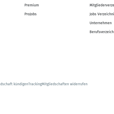
Premium
Mitgliederverz
ProJobs
Jobs Verzeichn
Unternehmen
Berufsverzeich
edschaft kündigen
Tracking
Mitgliedschaften widerrufen