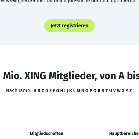
asis-Mitglied kannst Du Deine Job-Suche deutlich optimieren.
Jetzt registrieren
 Mio. XING Mitglieder, von A bi
Nachname:
A
B
C
D
E
F
G
H
I
J
K
L
M
N
O
P
Q
R
S
T
U
V
W
X
Y
Z
Mitgliedschaften
Hauptbereiche