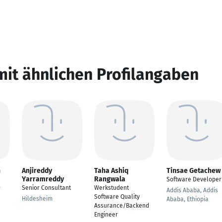
mit ähnlichen Profilangaben
n
Anjireddy
Taha Ashiq
Tinsae Getachew
Yarramreddy
Rangwala
Software Developer
Senior Consultant
Werkstudent
r
Addis Ababa, Addis
Software Quality
Hildesheim
Ababa, Ethiopia
Assurance/Backend
Engineer