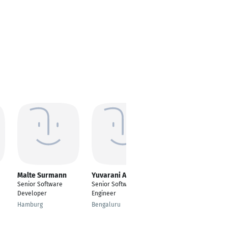
Malte Surmann
Yuvarani Anguraj
Asieuzzaman
Wasir
Senior Software
Senior Software
Senior Software
Developer
Engineer
Engineer
Hamburg
Bengaluru
Dhaka