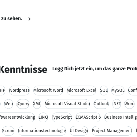
e zu sehen.
Kenntnisse
Logg Dich jetzt ein, um das ganze Prof
HP
Wordpress
Microsoft Word
Microsoft Excel
SQL
MySQL
Conf
e
Web
jQuery
XML
Microsoft Visual Studio
Outlook
.NET
Word
ftwareentwicklung
LINQ
TypeScript
ECMAScript 6
Business Intelli
Scrum
Informationstechnologie
UI Design
Project Management