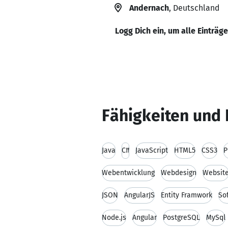
Andernach
, Deutschland
Logg Dich ein, um alle Einträg
Fähigkeiten und 
Java
C#
JavaScript
HTML5
CSS3
P
Webentwicklung
Webdesign
Websit
JSON
AngularJS
Entity Framwork
So
Node.js
Angular
PostgreSQL
MySql