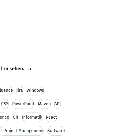
il zu sehen.
luence
Jira
Windows
CSS
PowerPoint
Maven
API
gence
Git
Informatik
React
IT Project Management
Software