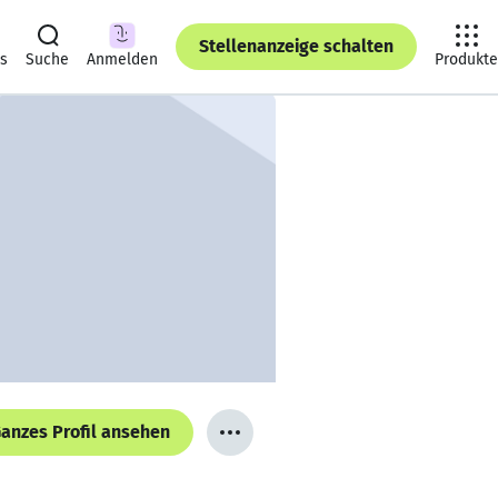
Stellenanzeige schalten
ts
Suche
Anmelden
Produkte
anzes Profil ansehen