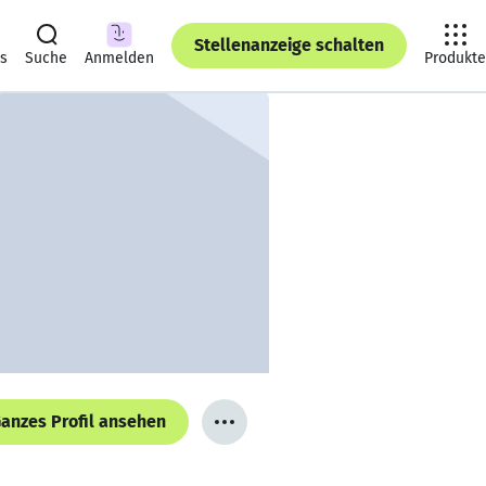
Stellenanzeige schalten
ts
Suche
Anmelden
Produkte
anzes Profil ansehen