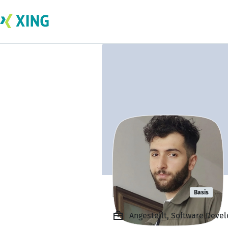
Botan Celik
Basis
Angestellt, Software Devel