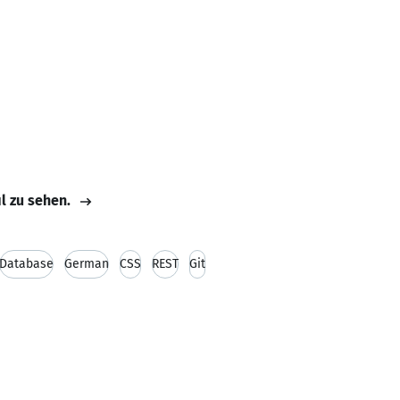
il zu sehen.
Database
German
CSS
REST
Git