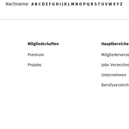
Nachname:
A
B
C
D
E
F
G
H
I
J
K
L
M
N
O
P
Q
R
S
T
U
V
W
X
Y
Z
Mitgliedschaften
Hauptbereiche
Premium
Mitgliederverz
ProJobs
Jobs Verzeichn
Unternehmen
Berufsverzeich