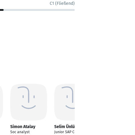
C1 (Fließend)
Simon Atalay
Selim Ünlühan
Simon Hawi
Soc analyst
Junior SAP Consultant
Information Security