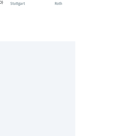
O)
Engineer
Stuttgart
Roth
Cologne