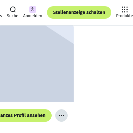
Stellenanzeige schalten
ts
Suche
Anmelden
Produkte
anzes Profil ansehen