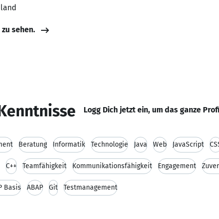
hland
e zu sehen.
Kenntnisse
Logg Dich jetzt ein, um das ganze Prof
ment
Beratung
Informatik
Technologie
Java
Web
JavaScript
CS
C++
Teamfähigkeit
Kommunikationsfähigkeit
Engagement
Zuver
P Basis
ABAP
Git
Testmanagement