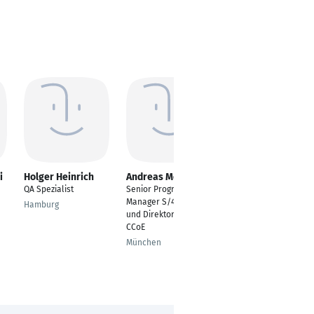
i
Holger Heinrich
Andreas Moser
Ayoub Bouayad
QA Spezialist
Senior Programme
SAP IS-U Technical
Manager S/4 HANA
Consultant
Hamburg
und Direktor des SAP
Düsseldorf
CCoE
München