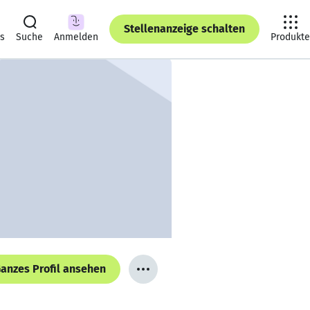
Stellenanzeige schalten
ts
Suche
Anmelden
Produkte
anzes Profil ansehen