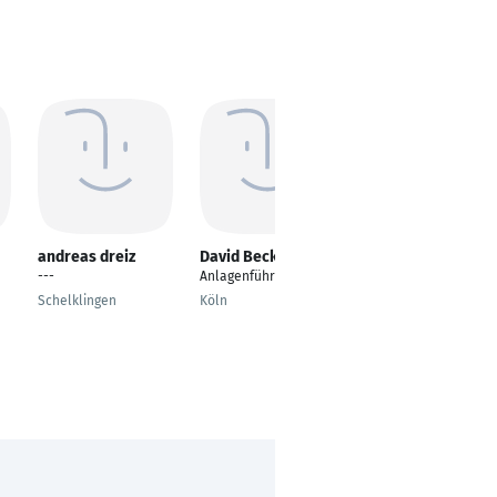
andreas dreiz
David Becker
Dennis Lahann
---
Anlagenführer
---
Schelklingen
Köln
Moers