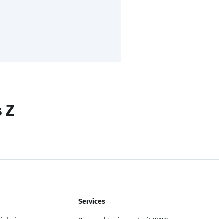
s Z
Services