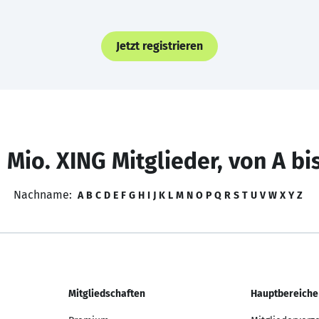
Jetzt registrieren
 Mio. XING Mitglieder, von A bi
Nachname:
A
B
C
D
E
F
G
H
I
J
K
L
M
N
O
P
Q
R
S
T
U
V
W
X
Y
Z
Mitgliedschaften
Hauptbereiche