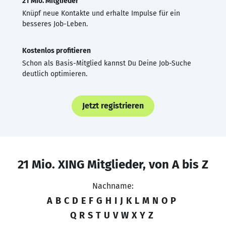
21 Mio. Mitglieder
Knüpf neue Kontakte und erhalte Impulse für ein
besseres Job-Leben.
Kostenlos profitieren
Schon als Basis-Mitglied kannst Du Deine Job-Suche
deutlich optimieren.
Jetzt registrieren
21 Mio. XING Mitglieder, von A bis Z
Nachname:
A
B
C
D
E
F
G
H
I
J
K
L
M
N
O
P
Q
R
S
T
U
V
W
X
Y
Z