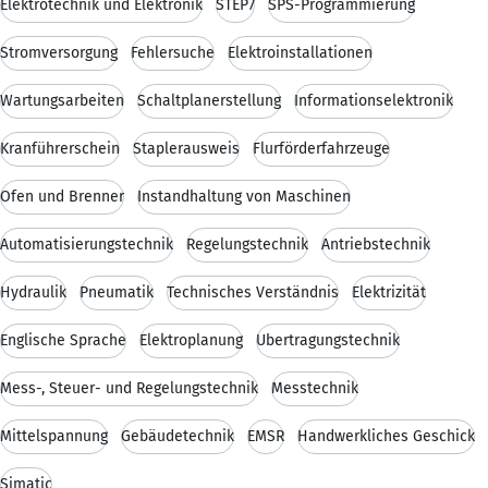
Elektrotechnik und Elektronik
STEP7
SPS-Programmierung
Stromversorgung
Fehlersuche
Elektroinstallationen
Wartungsarbeiten
Schaltplanerstellung
Informationselektronik
Kranführerschein
Staplerausweis
Flurförderfahrzeuge
Öfen und Brenner
Instandhaltung von Maschinen
Automatisierungstechnik
Regelungstechnik
Antriebstechnik
Hydraulik
Pneumatik
Technisches Verständnis
Elektrizität
Englische Sprache
Elektroplanung
Übertragungstechnik
Mess-, Steuer- und Regelungstechnik
Messtechnik
Mittelspannung
Gebäudetechnik
EMSR
Handwerkliches Geschick
Simatic