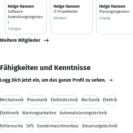
Helge Hansen
Helge Hansen
Helge Hansen
Software-
IT-Projektleiter
Planungsingenieur
Entwicklungsingenieu
Däniken
Leipzig
r
Cologne
Weitere Mitglieder
Fähigkeiten und Kenntnisse
Logg Dich jetzt ein, um das ganze Profil zu sehen.
Mechatronik
Pneumatik
Elektrotechnik
Mechanik
Elektrik
Elektronik
Wartungsarbeiten
Automatisierungstechnik
Fehlersuche
SPS
Sondermaschinenbau
Steuerungstechnik