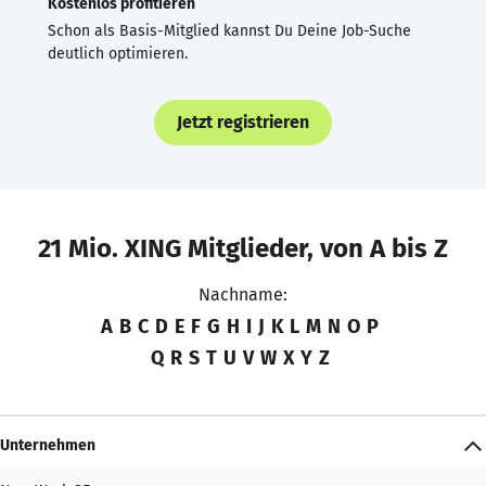
Kostenlos profitieren
Schon als Basis-Mitglied kannst Du Deine Job-Suche
deutlich optimieren.
Jetzt registrieren
21 Mio. XING Mitglieder, von A bis Z
Nachname:
A
B
C
D
E
F
G
H
I
J
K
L
M
N
O
P
Q
R
S
T
U
V
W
X
Y
Z
Unternehmen