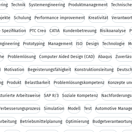
ring
Technik
Systemengineering
Produktmanagement
Technisch
ojekte
Schulung
Performance improvement
Kreativität
Verantwor
 Spezifikation
PTC Creo
CATIA
Kundenbetreuung
Risikoanalyse
P
ngineering
Prototyping
Management
ISO
Design
Technologie
M
che
Problemlösung
Computer Aided Design (CAD)
Abaqus
Zuverläs
d
Motivation
Begeisterungsfähigkeit
Konstruktionsleitung
Deutsc
ng
Produkt
Belastbarkeit
Problemlösungskompetenz
Konzepte un
kturierte Arbeitsweise
SAP R/3
Soziale Kompetenz
Nachforderung
 Verbesserungsprozess
Simulation
Modell
Test
Automotive Manag
arbeitung
Betriebsmittelplanung
Optimierung
Budgetverantwortun