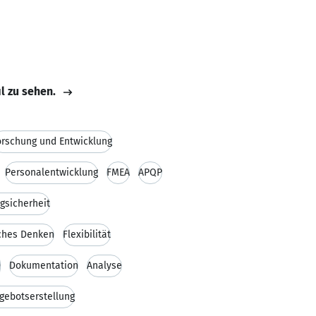
il zu sehen.
orschung und Entwicklung
Personalentwicklung
FMEA
APQP
gsicherheit
ches Denken
Flexibilität
D
Dokumentation
Analyse
gebotserstellung