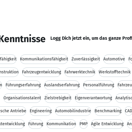
Kenntnisse
Logg Dich jetzt ein, um das ganze Prof
fähigkeit
Kommunikationsfähigkeit
Zuverlässigkeit
Automotive
F
nstruktion
Fahrzeugentwicklung
Fahrwerktechnik
Werkstofftechnik
n
Führungserfahrung
Auslandserfahrung
Personalführung
Fahrzeu
Organisationstalent
Zielstrebigkeit
Eigenverantwortung
Analytis
ische Antriebe
Engineering
Automobilindustrie
Benchmarking
CA
ktentwicklung
Führung
Kommunikation
PMP
Agile Entwicklung
An