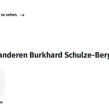
e zu sehen.
 anderen Burkhard Schulze-Be
ze