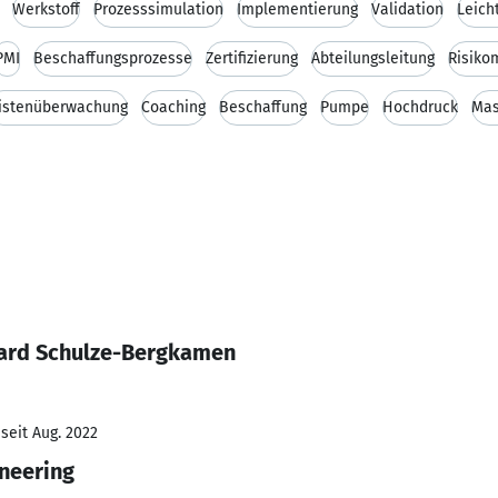
Werkstoff
Prozesssimulation
Implementierung
Validation
Leich
PMI
Beschaffungsprozesse
Zertifizierung
Abteilungsleitung
Risik
ristenüberwachung
Coaching
Beschaffung
Pumpe
Hochdruck
Mas
hard Schulze-Bergkamen
seit Aug. 2022
neering