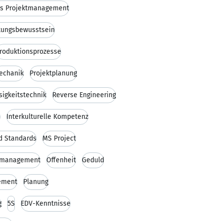
es Projektmanagement
tungsbewusstsein
roduktionsprozesse
echanik
Projektplanung
sigkeitstechnik
Reverse Engineering
h
Interkulturelle Kompetenz
d Standards
MS Project
smanagement
Offenheit
Geduld
ement
Planung
g
5S
EDV-Kenntnisse