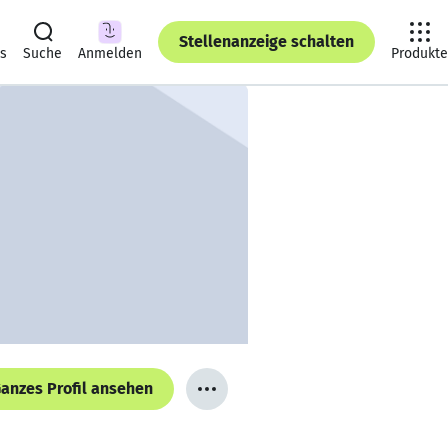
Stellenanzeige schalten
ts
Suche
Anmelden
Produkte
anzes Profil ansehen