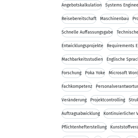
Angebotskalkulation
Systems Enginee
Reisebereitschaft
Maschinenbau
Pr
Schnelle Auffassungsgabe
Technische
Entwicklungsprojekte
Requirements E
Machbarkeitsstudien
Englische Spra
Forschung
Poka Yoke
Microsoft Wor
Fachkompetenz
Personalverantwortu
Veränderung
Projektcontrolling
Stru
Auftragsabwicklung
Kontinuierlicher
Pflichtenhefterstellung
Kunststoffver