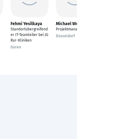
Fehmi Yesilkaya
Michael Weigelt
Tamara Schmitt
Standortübergreifend
Projektmanager
Global Salesforce
er IT-Teamleiter bei JG
Senior Business
Düsseldorf
Rur-Kliniken
Analyst
Düren
Ansbach