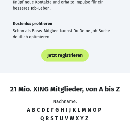
Knüpf neue Kontakte und erhalte Impulse für ein
besseres Job-Leben.
Kostenlos profitieren
Schon als Basis-Mitglied kannst Du Deine Job-Suche
deutlich optimieren.
Jetzt registrieren
21 Mio. XING Mitglieder, von A bis Z
Nachname:
A
B
C
D
E
F
G
H
I
J
K
L
M
N
O
P
Q
R
S
T
U
V
W
X
Y
Z