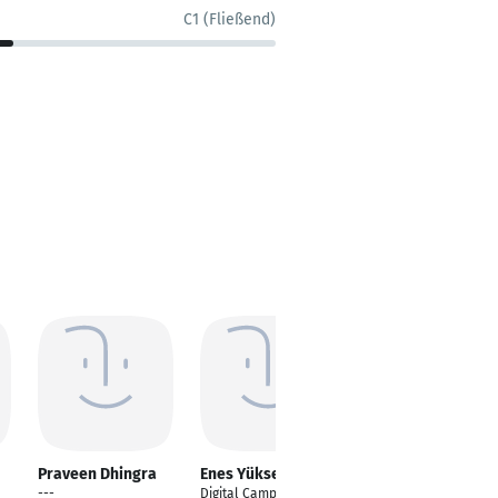
C1 (Fließend)
Praveen Dhingra
Enes Yüksel
Christos
Daglianakis
---
Digital Campaign