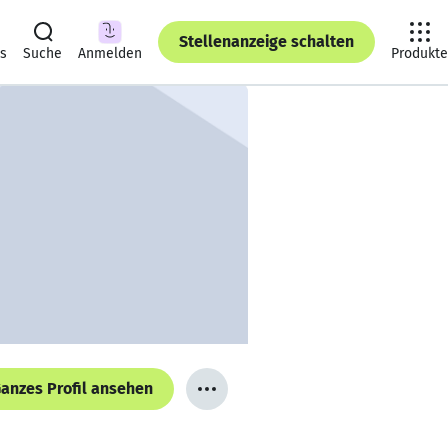
Stellenanzeige schalten
ts
Suche
Anmelden
Produkte
anzes Profil ansehen