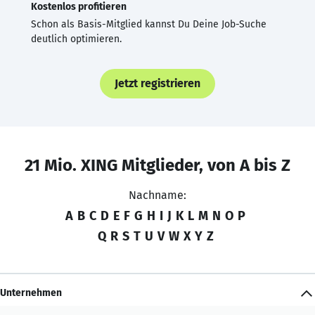
Kostenlos profitieren
Schon als Basis-Mitglied kannst Du Deine Job-Suche
deutlich optimieren.
Jetzt registrieren
21 Mio. XING Mitglieder, von A bis Z
Nachname:
A
B
C
D
E
F
G
H
I
J
K
L
M
N
O
P
Q
R
S
T
U
V
W
X
Y
Z
Unternehmen