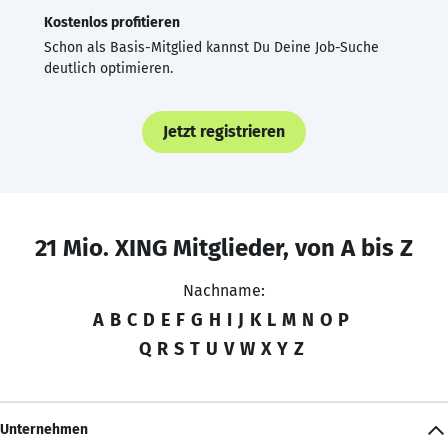
Kostenlos profitieren
Schon als Basis-Mitglied kannst Du Deine Job-Suche
deutlich optimieren.
Jetzt registrieren
21 Mio. XING Mitglieder, von A bis Z
Nachname:
A
B
C
D
E
F
G
H
I
J
K
L
M
N
O
P
Q
R
S
T
U
V
W
X
Y
Z
Unternehmen