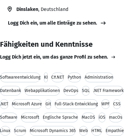
Dinslaken
, Deutschland
Logg Dich ein, um alle Einträge zu sehen.
Fähigkeiten und Kenntnisse
Logg Dich jetzt ein, um das ganze Profil zu sehen.
Softwareentwicklung
KI
C#.NET
Python
Administration
Datenbank
Webapplikationen
DevOps
SQL
.NET Framework
.NET
Microsoft Azure
Git
Full-Stack-Entwicklung
WPF
CSS
Software
Microsoft
Englische Sprache
MacOS
iOS
macOs
Linux
Scrum
Microsoft Dynamics 365
Web
HTML
Empathie