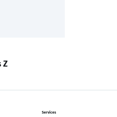
s Z
Services