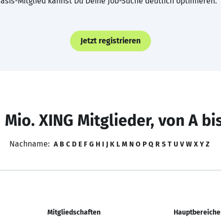
asis-Mitglied kannst Du Deine Job-Suche deutlich optimieren.
Jetzt registrieren
 Mio. XING Mitglieder, von A bi
Nachname:
A
B
C
D
E
F
G
H
I
J
K
L
M
N
O
P
Q
R
S
T
U
V
W
X
Y
Z
Mitgliedschaften
Hauptbereiche