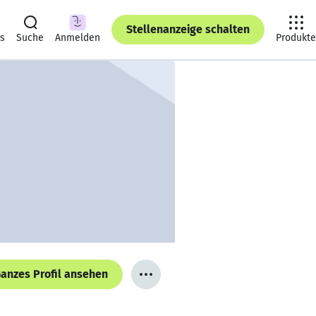
Stellenanzeige schalten
ts
Suche
Anmelden
Produkte
anzes Profil ansehen