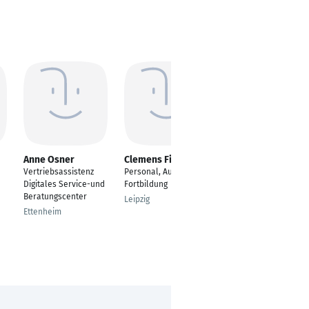
Anne Osner
Clemens Fischer
Patrick Keim
Vertriebsassistenz
Personal, Aus- und
Physiotherapeut,
Digitales Service-und
Fortbildung
Trainer, Personal
Beratungscenter
Trainer
Leipzig
Ettenheim
Uhingen