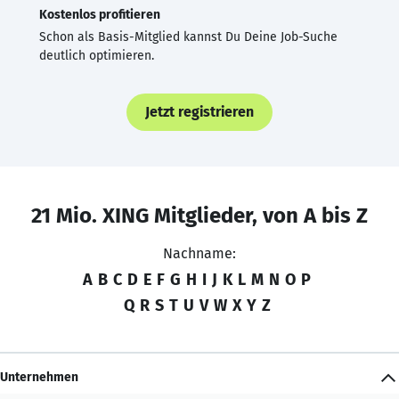
Kostenlos profitieren
Schon als Basis-Mitglied kannst Du Deine Job-Suche
deutlich optimieren.
Jetzt registrieren
21 Mio. XING Mitglieder, von A bis Z
Nachname:
A
B
C
D
E
F
G
H
I
J
K
L
M
N
O
P
Q
R
S
T
U
V
W
X
Y
Z
Unternehmen