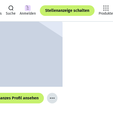
Stellenanzeige schalten
ts
Suche
Anmelden
Produkte
anzes Profil ansehen