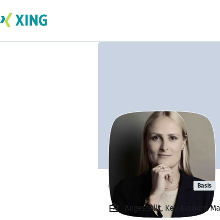
Carina Grund
Basis
Angestellt, Key Account M