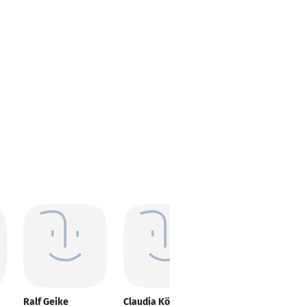
Ralf Geike
Claudia Köppen
Samed Gürsoy