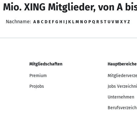
 Mio. XING Mitglieder, von A bi
Nachname:
A
B
C
D
E
F
G
H
I
J
K
L
M
N
O
P
Q
R
S
T
U
V
W
X
Y
Z
Mitgliedschaften
Hauptbereiche
Premium
Mitgliederverz
ProJobs
Jobs Verzeichn
Unternehmen
Berufsverzeich