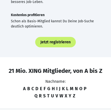
besseres Job-Leben.
Kostenlos profitieren
Schon als Basis-Mitglied kannst Du Deine Job-Suche
deutlich optimieren.
Jetzt registrieren
21 Mio. XING Mitglieder, von A bis Z
Nachname:
A
B
C
D
E
F
G
H
I
J
K
L
M
N
O
P
Q
R
S
T
U
V
W
X
Y
Z