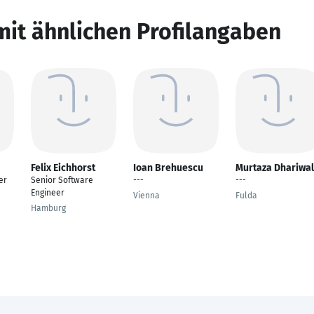
mit ähnlichen Profilangaben
Felix Eichhorst
Ioan Brehuescu
Murtaza Dhariwa
er
Senior Software
---
---
Engineer
Vienna
Fulda
Hamburg