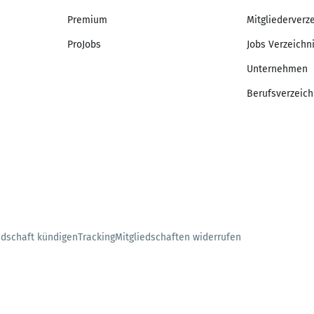
Premium
Mitgliederverz
ProJobs
Jobs Verzeichn
Unternehmen
Berufsverzeich
edschaft kündigen
Tracking
Mitgliedschaften widerrufen