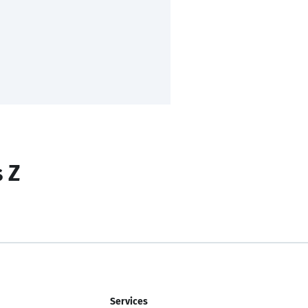
s Z
Services