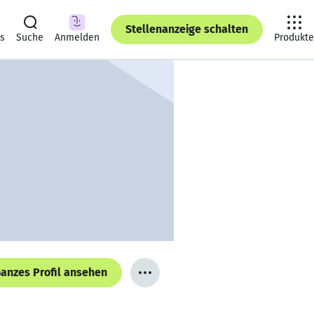
Stellenanzeige schalten
ts
Suche
Anmelden
Produkte
anzes Profil ansehen