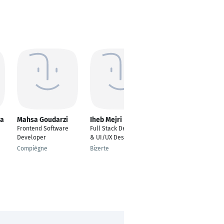
la
Mahsa Goudarzi
Iheb Mejri
Alexander Merget
Frontend Software
Full Stack Developer
Founder
Developer
& UI/UX Designer
Katzenelnbogen
Compiègne
Bizerte