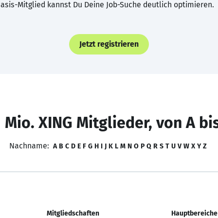
asis-Mitglied kannst Du Deine Job-Suche deutlich optimieren.
Jetzt registrieren
 Mio. XING Mitglieder, von A bi
Nachname:
A
B
C
D
E
F
G
H
I
J
K
L
M
N
O
P
Q
R
S
T
U
V
W
X
Y
Z
Mitgliedschaften
Hauptbereiche