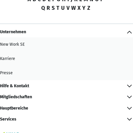
Q
R
S
T
U
V
W
X
Y
Z
Unternehmen
New Work SE
Karriere
Presse
Hilfe & Kontakt
Mitgliedschaften
Hauptbereiche
Services