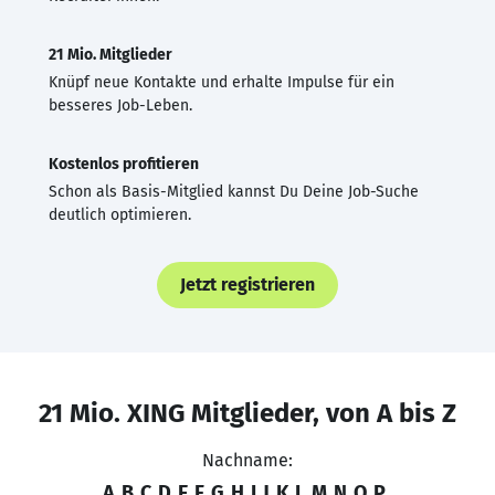
21 Mio. Mitglieder
Knüpf neue Kontakte und erhalte Impulse für ein
besseres Job-Leben.
Kostenlos profitieren
Schon als Basis-Mitglied kannst Du Deine Job-Suche
deutlich optimieren.
Jetzt registrieren
21 Mio. XING Mitglieder, von A bis Z
Nachname:
A
B
C
D
E
F
G
H
I
J
K
L
M
N
O
P