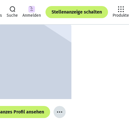
Stellenanzeige schalten
ts
Suche
Anmelden
Produkte
anzes Profil ansehen