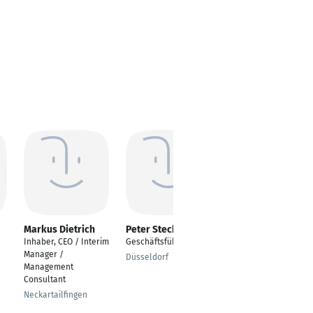
Markus Dietrich
Peter Stech
Christian Silva
Inhaber, CEO / Interim
Geschäftsführer
CFO Region Americas
Manager /
Düsseldorf
Naperville
Management
Consultant
Neckartailfingen