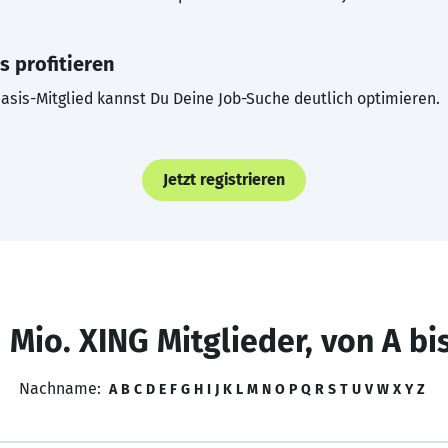
s profitieren
asis-Mitglied kannst Du Deine Job-Suche deutlich optimieren.
Jetzt registrieren
 Mio. XING Mitglieder, von A bi
Nachname:
A
B
C
D
E
F
G
H
I
J
K
L
M
N
O
P
Q
R
S
T
U
V
W
X
Y
Z