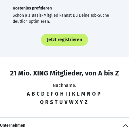
Kostenlos profitieren
Schon als Basis-Mitglied kannst Du Deine Job-Suche
deutlich optimieren.
Jetzt registrieren
21 Mio. XING Mitglieder, von A bis Z
Nachname:
A
B
C
D
E
F
G
H
I
J
K
L
M
N
O
P
Q
R
S
T
U
V
W
X
Y
Z
Unternehmen