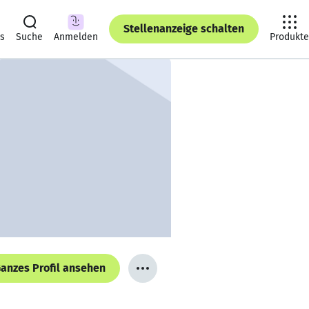
Stellenanzeige schalten
ts
Suche
Anmelden
Produkte
anzes Profil ansehen