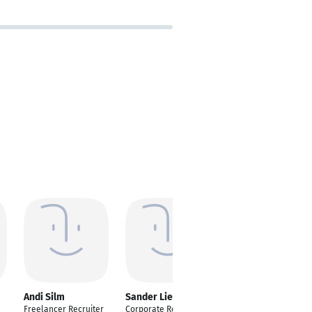
Andi Silm
Sander Liebrand
Nemanja Jovanovic
Freelancer Recruiter
Corporate Recruiter
Full-cycle recruiter