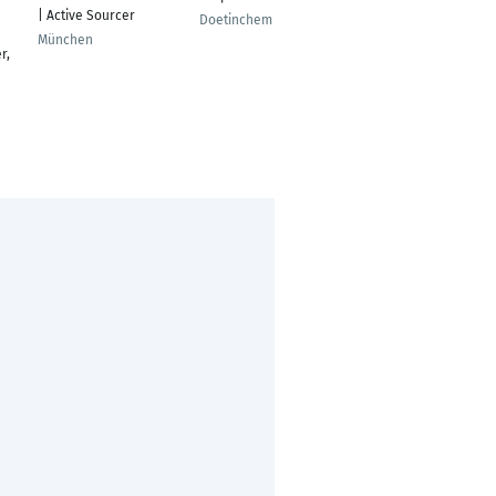
| Active Sourcer
Doetinchem
Belgrade
München
r,