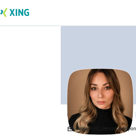
Caroline Labocha
Angestellt, Personaldisp