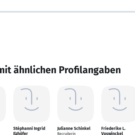
mit ähnlichen Profilangaben
Stéphanni Ingrid
Julianne Schinkel
Friederike L.
Ilzhöfer
Voswinckel
Recruiterin