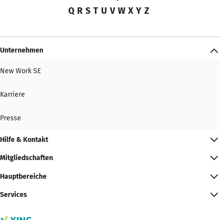
Q
R
S
T
U
V
W
X
Y
Z
Unternehmen
New Work SE
Karriere
Presse
Hilfe & Kontakt
Mitgliedschaften
Hauptbereiche
Services