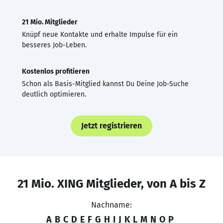
21 Mio. Mitglieder
Knüpf neue Kontakte und erhalte Impulse für ein
besseres Job-Leben.
Kostenlos profitieren
Schon als Basis-Mitglied kannst Du Deine Job-Suche
deutlich optimieren.
Jetzt registrieren
21 Mio. XING Mitglieder, von A bis Z
Nachname:
A
B
C
D
E
F
G
H
I
J
K
L
M
N
O
P