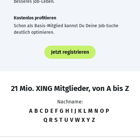
besseres Job-Leben.
Kostenlos profitieren
Schon als Basis-Mitglied kannst Du Deine Job-Suche
deutlich optimieren.
Jetzt registrieren
21 Mio. XING Mitglieder, von A bis Z
Nachname:
A
B
C
D
E
F
G
H
I
J
K
L
M
N
O
P
Q
R
S
T
U
V
W
X
Y
Z