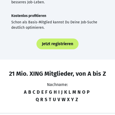
besseres Job-Leben.
Kostenlos profitieren
Schon als Basis-Mitglied kannst Du Deine Job-Suche
deutlich optimieren.
Jetzt registrieren
21 Mio. XING Mitglieder, von A bis Z
Nachname:
A
B
C
D
E
F
G
H
I
J
K
L
M
N
O
P
Q
R
S
T
U
V
W
X
Y
Z