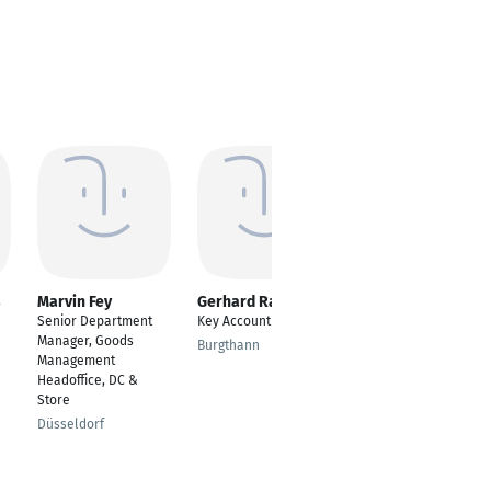
Marvin Fey
Gerhard Raum
Ralf Juhl
Senior Department
Key Account Manager
Management
Manager, Goods
Consultant /
Burgthann
Management
Teamleiter SAP
Headoffice, DC &
Wiesbaden
Store
Düsseldorf