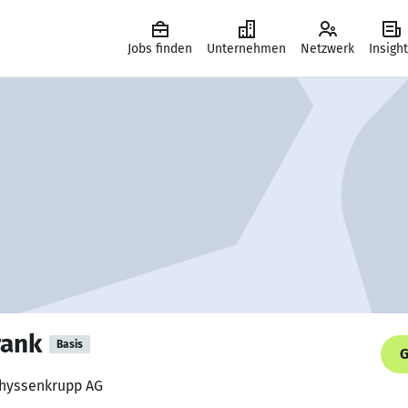
Jobs finden
Unternehmen
Netzwerk
Insigh
rank
Basis
G
 thyssenkrupp AG