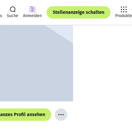
Stellenanzeige schalten
ts
Suche
Anmelden
Produkte
anzes Profil ansehen