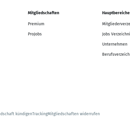
Mitgliedschaften
Hauptbereiche
Premium
Mitgliederverz
ProJobs
Jobs Verzeichn
Unternehmen
Berufsverzeich
edschaft kündigen
Tracking
Mitgliedschaften widerrufen