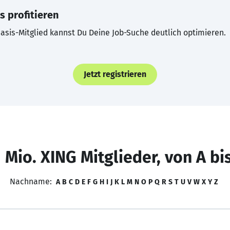
s profitieren
asis-Mitglied kannst Du Deine Job-Suche deutlich optimieren.
Jetzt registrieren
 Mio. XING Mitglieder, von A bi
Nachname:
A
B
C
D
E
F
G
H
I
J
K
L
M
N
O
P
Q
R
S
T
U
V
W
X
Y
Z